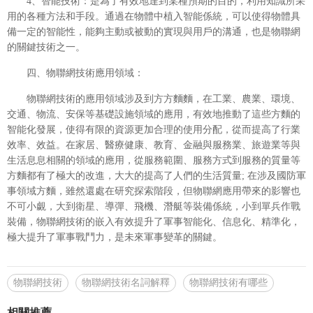
4、智能技術：是為了有效地達到某種預期的目的，利用知識所采
用的各種方法和手段。通過在物體中植入智能係統，可以使得物體具
備一定的智能性，能夠主動或被動的實現與用戶的溝通，也是物聯網
的關鍵技術之一。
四、物聯網技術應用領域：
物聯網技術的應用領域涉及到方方麵麵，在工業、農業、環境、
交通、物流、安保等基礎設施領域的應用，有效地推動了這些方麵的
智能化發展，使得有限的資源更加合理的使用分配，從而提高了行業
效率、效益。在家居、醫療健康、教育、金融與服務業、旅遊業等與
生活息息相關的領域的應用，從服務範圍、服務方式到服務的質量等
方麵都有了極大的改進，大大的提高了人們的生活質量; 在涉及國防軍
事領域方麵，雖然還處在研究探索階段，但物聯網應用帶來的影響也
不可小覷，大到衛星、導彈、飛機、潛艇等裝備係統，小到單兵作戰
裝備，物聯網技術的嵌入有效提升了軍事智能化、信息化、精準化，
極大提升了軍事戰鬥力，是未來軍事變革的關鍵。
物聯網技術
物聯網技術名詞解釋
物聯網技術有哪些
相關推薦