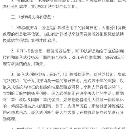
3、智能處理：使用各種智能技術，對感知和傳送到的數據、信息
進行分析處理，實現監測與控製的智能化。
三、物聯網技術有哪些：
1、傳感器技術，這也是計算機應用中的關鍵技術，大部分計算機
處理的都是數字信號。自動有計算機以來就需要傳感器把模擬信號轉
換成數字信號計算機才能處理。
2、RFID標簽也是一種傳感器技術，RFID技術是融合了無線射頻
技術和嵌入式技術為一體的綜合技術，RFID在自動識別、物品物流管
理有著廣闊的應用前景。
3、嵌入式係統技術：是綜合了計算機軟硬件、傳感器技術、集成
電路技術、電子應用技術為一體的複雜技術。經過幾十年的演變，以
嵌入式係統為特征的智能終端產品隨處可見，小到人們身邊的MP3，
大到航天航空的衛星係統。嵌入式係統正在改變著人們的生活，推動
這工業生產以及國防工業的發展。如果把物聯網用人體做一個簡單比
喻，傳感器相當於人的眼睛、鼻子、皮膚等感官，網絡就是神經係統
用來傳遞信息，嵌入式係統則是人的大腦，在接收到信息後要進行分
類處理。